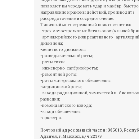
позволяет им чередовать удар и манёвр, быстро
направление и районы действий, производить
рассредоточение и сосредоточение.
Типичный мотострелковый полк состоит из:
-трех мотострелковых батальонов;(в нашей бриг
-артиллерийского (или реактивного -артиллерий
дивизиона;
-зенитного дивизиона;
-разведывательной роты;
-роты связи;
-инженерно-сапёрной роты;
-ремонтной роты;
-роты материального обеспечения;
-медицинской роты;
-взвода радиационной, химической и -биологич
разведки;
-комендантского взвода;
-взвод обеспечения;
-оркестра.
Почтовый
адрес нашей части: 385013, Респу
Адыгея, г. Майкоп, в/ч 22179