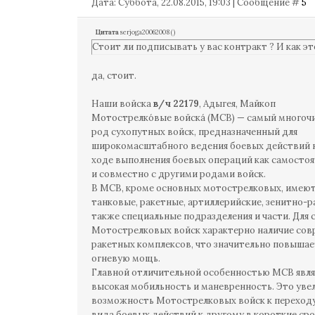
Дата: Суббота, 22.08.2015, 19:03 | Сообщение #
5
Цитата
serjoga20062008
(
)
Стоит ли подписывать у вас контракт ? И как эт
да, стоит.
Наши войска
в/ч 22179
, Адыгея, Майкоп
Мотострелко́вые войска́ (МСВ) — самый много
род сухопутных войск, предназначенный для
широкомасштабного ведения боевых действий н
ходе выполнения боевых операций как самостоя
и совместно с другими родами войск.
В МСВ, кроме основных мотострелковых, имею
танковые, ракетные, артиллерийские, зенитно-р
также специальные подразделения и части. Для
Мотострелковых войск характерно наличие со
ракетных комплексов, что значительно повышае
огневую мощь.
Главной отличительной особенностью МСВ явля
высокая мобильность и маневренность. Это уве
возможность Мотострелковых войск к переходу
вида боевых действий к другому в короткие сро