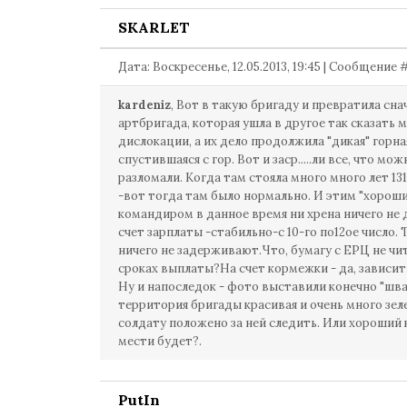
SKARLET
Дата: Воскресенье, 12.05.2013, 19:45 | Сообщение 
kardeniz
, Вот в такую бригаду и превратила сна
артбригада, которая ушла в другое так сказать 
дислокации, а их дело продолжила "дикая" горна
спустившаяся с гор. Вот и заср.....ли все, что мож
разломали. Когда там стояла много много лет 13
-вот тогда там было нормально. И этим "хорош
командиром в данное время ни хрена ничего не 
счет зарплаты -стабильно-с 10-го по12ое число. 
ничего не задерживают.Что, бумагу с ЕРЦ не чи
сроках выплаты?На счет кормежки - да, зависит
Ну и напоследок - фото выставили конечно "шва
территория бригады красивая и очень много зеле
солдату положено за ней следить. Или хороший
мести будет?.
PutIn