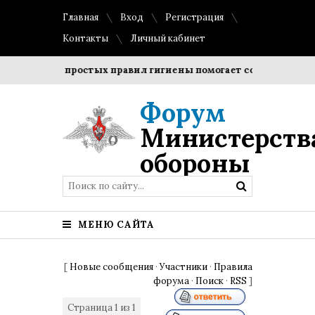
Главная
Вход
Регистрация
Контакты
Личный кабинет
юдение простых правил гигиены помогает сохранить прозрач
Форум
Министерств
обороны
МЕНЮ САЙТА
[
Новые сообщения
·
Участники
·
Правила
форума
·
Поиск
·
RSS
]
Страница
1
из
1