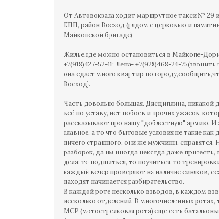
От Автовокзала ходит маршрутное такси № 29 и
КПП, район Восход (рядом с церковью и памятн
Майкопской бригаде)
Жилье,где можно остановиться в Майкопе-Дори
+7(918)427-52-11; Лена- +7(928)468-24-75(звонить 
она сдает много квартир по городу,сообщить,ч
Восход).
Часть довольно большая. Дисциплина, никакой
всё по уставу, нет побоев и прочих ужасов, кот
рассказывают про нашу "доблестную" армию. И 
главное, а то что бытовые условия не такие как 
ничего страшного, они же мужчины, справятся. 
разборок, да им иногда некогда даже присесть, 
дела: то подшиться, то поучиться, то тренировки
каждый вечер проверяют на наличие синяков, сс
находят начинается разбирательство.
В каждой роте несколько взводов, в каждом вз
несколько отделений. В многочисленных ротах, 
МСР (мотострелковая рота) еще есть батальон