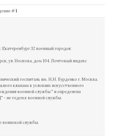
бщение #
1
г. Екатеренбург 32 военный городок
ск, ул. Носкова, дом 104. Почтовый индекс
ический госпиталь им. Н,Н. Бурденко г. Москва.
ьного клапана в условиях искусственного
ождения военной службы " и определена
" - не годен к военной службы.
е воинской службы.