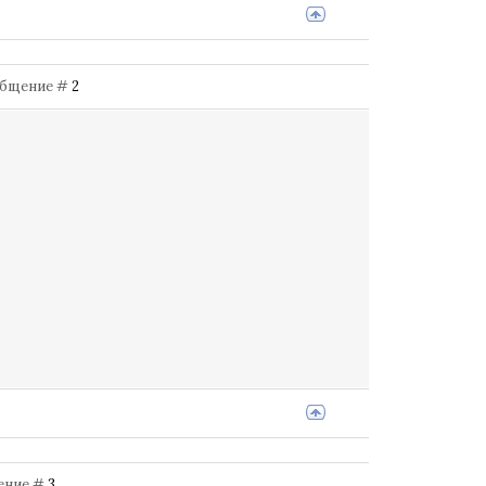
Сообщение #
2
щение #
3