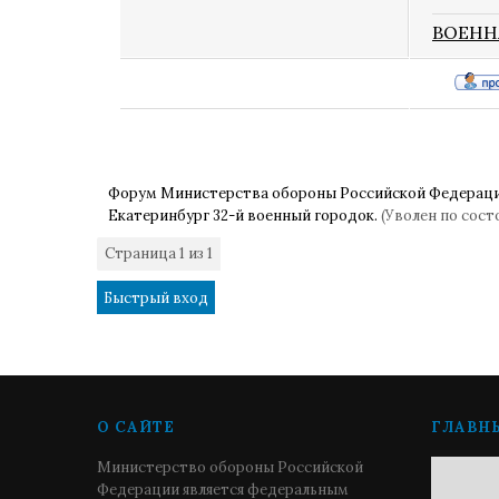
ВОЕНН
Форум Министерства обороны Российской Федерац
Екатеринбург 32-й военный городок.
(Уволен по сост
Страница
1
из
1
1
О САЙТЕ
ГЛАВН
Министерство обороны Российской
Федерации является федеральным