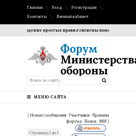
Главная
Вход
Регистрация
Контакты
Личный кабинет
Соблюдение простых правил гигиены помогает сохранить
Форум
Министерств
обороны
МЕНЮ САЙТА
[
Новые сообщения
·
Участники
·
Правила
форума
·
Поиск
·
RSS
]
Страница
1
из
1