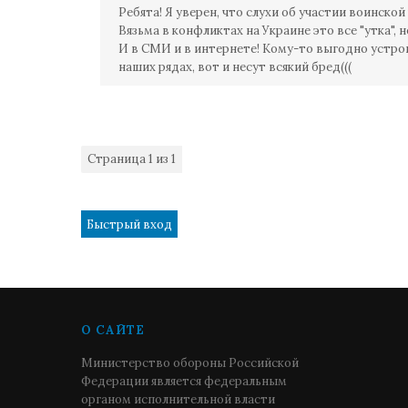
Ребята! Я уверен, что слухи об участии воинской
Вязьма в конфликтах на Украине это все "утка", н
И в СМИ и в интернете! Кому-то выгодно устро
наших рядах, вот и несут всякий бред(((
Страница
1
из
1
1
О САЙТЕ
Министерство обороны Российской
Федерации является федеральным
органом исполнительной власти