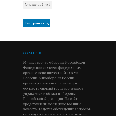
Страница
1
из
1
1
О САЙТЕ
Министерство обороны Российской
Федерации является федеральным
органом исполнительной власти
Росссии. Минобороны России
организует военную политику и
осуществляющий государственное
управление в области обороны
Российской Федерации. На сайте
представлены последние военные
новости, ведётся обсуждение вопросов,
касающихся военной ипотеки, пенсии