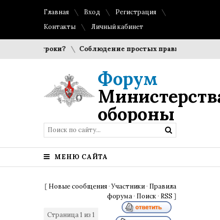
Главная
Вход
Регистрация
Контакты
Личный кабинет
ыбирают игроки?
Соблюдение простых правил гигиены пом
Форум
Министерств
обороны
МЕНЮ САЙТА
[
Новые сообщения
·
Участники
·
Правила
форума
·
Поиск
·
RSS
]
Страница
1
из
1