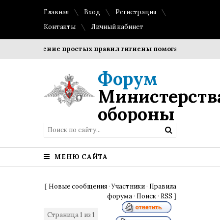
Главная
Вход
Регистрация
Контакты
Личный кабинет
Соблюдение простых правил гигиены помогает сохранить пр
Форум
Министерств
обороны
МЕНЮ САЙТА
[
Новые сообщения
·
Участники
·
Правила
форума
·
Поиск
·
RSS
]
Страница
1
из
1