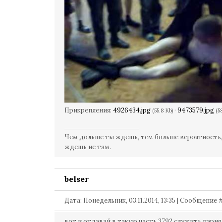
Прикрепления:
4926434.jpg
·
9473579.jpg
(55.8 Kb)
(5
Чем дольше ты ждешь, тем больше вероятность,
ждешь не там.
belser
Дата: Понедельник, 03.11.2014, 13:35 | Сообщение
вот и отдавай в такую часть 3792 служить парня