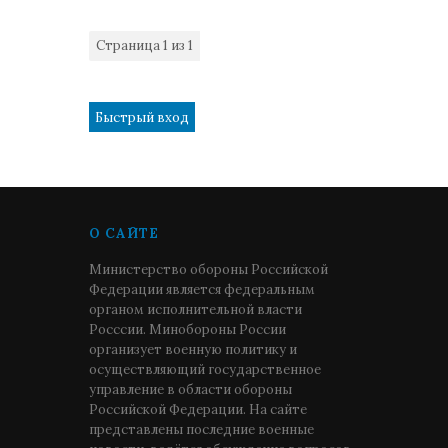
Страница
1
из
1
1
О САЙТЕ
Министерство обороны Российской
Федерации является федеральным
органом исполнительной власти
Росссии. Минобороны России
организует военную политику и
осуществляющий государственное
управление в области обороны
Российской Федерации. На сайте
представлены последние военные