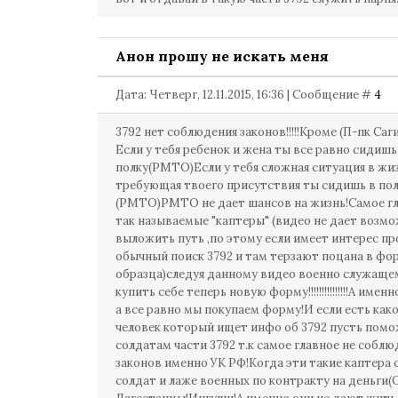
Анон прошу не искать меня
Дата: Четверг, 12.11.2015, 16:36 | Сообщение #
4
3792 нет соблюдения законов!!!!!Кроме (П-пк Сагим
Если у тебя ребенок и жена ты все равно сидишь
полку(РМТО)Если у тебя сложная ситуация в жи
требующая твоего присутствия ты сидишь в по
(РМТО)РМТО не дает шансов на жизнь!Самое гл
так называемые "каптеры" (видео не дает возм
выложить путь ,по этому если имеет интерес п
обычный поиск 3792 и там терзают поцана в фо
образца)следуя данному видео военно служаще
купить себе теперь новую форму!!!!!!!!!!!!!!!А имен
а все равно мы покупаем форму!И если есть как
человек который ищет инфо об 3792 пусть пом
солдатам части 3792 т.к самое главное не собл
законов именно УК РФ!Когда эти такие каптера 
солдат и лаже военных по контракту на деньги(