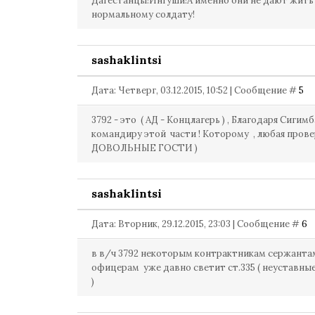
Дагестанцы!Ингуши!А именно они не дают жить
нормальному солдату!
sashaklintsi
Дата: Четверг, 03.12.2015, 10:52 | Сообщение #
5
3792 - это ( АД - Концлагерь ) , Благодаря Сигим
командиру этой части ! Которому , любая прове
ДОВОЛЬНЫЕ ГОСТИ )
sashaklintsi
Дата: Вторник, 29.12.2015, 23:03 | Сообщение #
6
в в/ч 3792 некоторым контрактникам сержанта
офицерам уже давно светит ст.335 ( неуставны
)