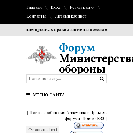
Главная
Вход
Регистрация
Контакты
Личный кабинет
Соблюдение простых правил гигиены помогает сохранить пр
Форум
Министерств
обороны
МЕНЮ САЙТА
[
Новые сообщения
·
Участники
·
Правила
форума
·
Поиск
·
RSS
]
Страница
1
из
1