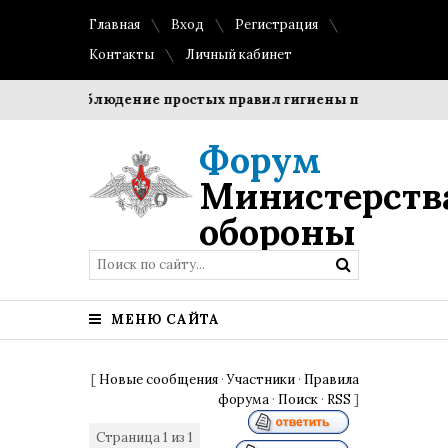
Главная
Вход
Регистрация
Контакты
Личный кабинет
оки?
Соблюдение простых правил гигиены помогает сохра
Форум
Министерств
обороны
МЕНЮ САЙТА
[
Новые сообщения
·
Участники
·
Правила
форума
·
Поиск
·
RSS
]
Страница
1
из
1