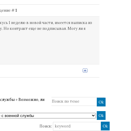
общение #
1
усь 1 неделю в новой части, имеется выписка из
. Но контракт еще не подписывал. Могу ли я
 службы
»
Возможно, ли
Поиск: