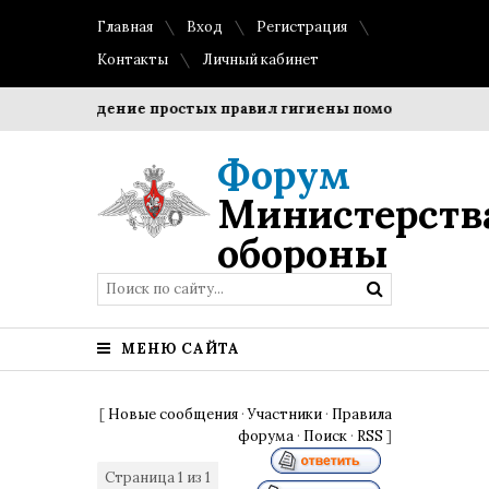
Главная
Вход
Регистрация
Контакты
Личный кабинет
Соблюдение простых правил гигиены помогает сохранить
Форум
Министерств
обороны
МЕНЮ САЙТА
[
Новые сообщения
·
Участники
·
Правила
форума
·
Поиск
·
RSS
]
Страница
1
из
1