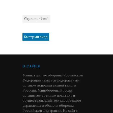
Страница
1
из
1
1
О САЙТЕ
Министерство обороны Российской
Федерации является федеральным
органом исполнительной власти
Росссии. Минобороны России
организует военную политику и
осуществляющий государственное
управление в области обороны
Российской Федерации. На сайте