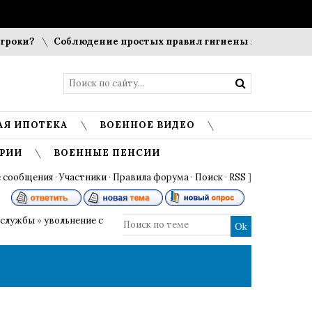
оки?
Соблюдение простых правил гигиены помогает сохра
АЯ ИПОТЕКА
ВОЕННОЕ ВИДЕО
РИИ
ВОЕННЫЕ ПЕНСИИ
 сообщения
·
Участники
·
Правила форума
·
Поиск
·
RSS
]
 службы
»
увольнение с