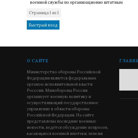
военной службы по организационно штатным
Страница
1
из
1
1
О САЙТЕ
ГЛАВН
Министерство обороны Российской
Федерации является федеральным
органом исполнительной власти
Росссии. Минобороны России
организует военную политику и
осуществляющий государственное
управление в области обороны
Российской Федерации. На сайте
представлены последние военные
новости, ведётся обсуждение вопросов,
касающихся военной ипотеки, пенсии