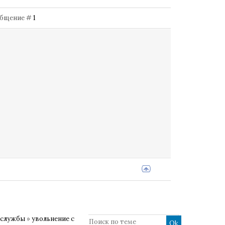
Сообщение #
1
 службы
»
увольнение с