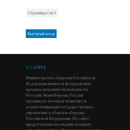
Страница
1
из
1
1
О САЙТЕ
Министерство обороны Российской
Федерации является федеральным
органом исполнительной власти
Росссии. Минобороны России
организует военную политику и
осуществляющий государственное
управление в области обороны
Российской Федерации. На сайте
представлены последние военные