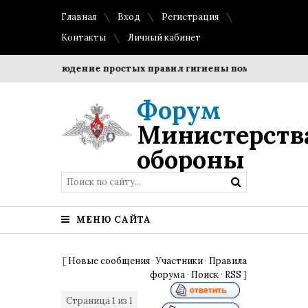
Главная
Вход
Регистрация
Контакты
Личный кабинет
и?
Соблюдение простых правил гигиены помогает сохрани
Форум
Министерств
обороны
МЕНЮ САЙТА
[
Новые сообщения
·
Участники
·
Правила
форума
·
Поиск
·
RSS
]
Страница
1
из
1