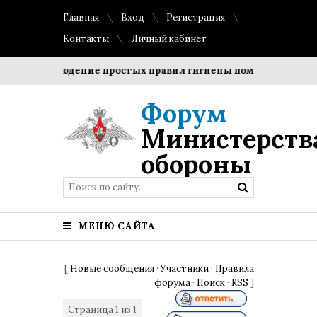
Главная
Вход
Регистрация
Контакты
Личный кабинет
?
Соблюдение простых правил гигиены помогает сохранит
Форум
Министерств
обороны
МЕНЮ САЙТА
[
Новые сообщения
·
Участники
·
Правила
форума
·
Поиск
·
RSS
]
Страница
1
из
1