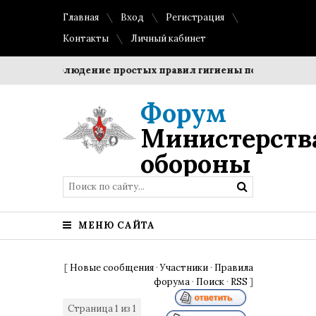
Главная
Вход
Регистрация
Контакты
Личный кабинет
оки?
Соблюдение простых правил гигиены помогает сохран
Форум
Министерств
обороны
МЕНЮ САЙТА
[
Новые сообщения
·
Участники
·
Правила
форума
·
Поиск
·
RSS
]
Страница
1
из
1