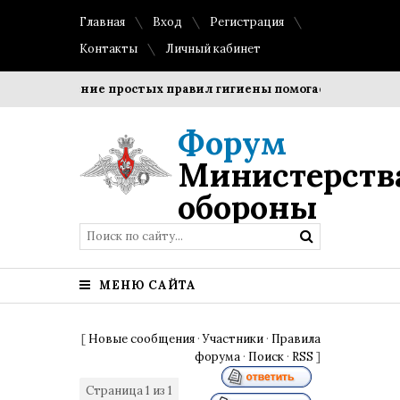
Главная
Вход
Регистрация
Контакты
Личный кабинет
Соблюдение простых правил гигиены помогает сохранить 
Форум
Министерств
обороны
МЕНЮ САЙТА
[
Новые сообщения
·
Участники
·
Правила
форума
·
Поиск
·
RSS
]
Страница
1
из
1