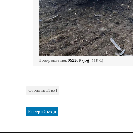
Прикрепления:
0522667.jpg
(78.5 Kb)
Страница
1
из
1
1