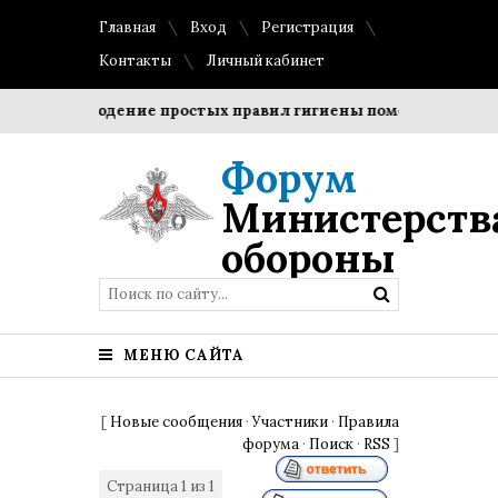
Главная
Вход
Регистрация
Контакты
Личный кабинет
?
Соблюдение простых правил гигиены помогает сохранит
Форум
Министерств
обороны
МЕНЮ САЙТА
[
Новые сообщения
·
Участники
·
Правила
форума
·
Поиск
·
RSS
]
Страница
1
из
1