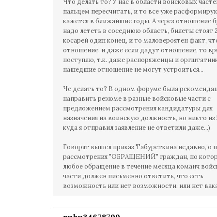
Что делать то? У нас в области войсковых часте
пальцем пересчитать, и то все уже расформиру
кажется в ближайшие годы. А через отношение б
надо лететь в соседнюю область, билеты стоят 
косарей один конец, и то маловероятен факт, чт
отношение, и даже если дадут отношение, то вр
поступлю, т.к. даже распоряженцы и оргштатни
нашедшие отношение не могут устроиться...
Че делать то? В одном форуме была рекоменда
направить резюме в разные войсковые части с
предложением рассмотрения кандидатуры для
назначения на воинскую должность, но никто из 
куда я отправил заявление не ответили даже...)
Говорят вышел приказ Табуреткина недавно, о 
рассмотрения "ОБРАЩЕНИЙ" граждан, по котор
любое обращение в течение месяца команч вой
части должен письменно ответить, что есть
возможность или нет возможности, или нет вака