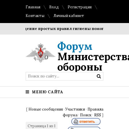
Главная
Вход
Регистрация
Контакты
Личный кабинет
Соблюдение простых правил гигиены помогает сохранить 
Форум
Министерств
обороны
МЕНЮ САЙТА
[
Новые сообщения
·
Участники
·
Правила
форума
·
Поиск
·
RSS
]
Страница
1
из
1