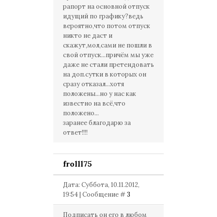
рапорт на основной отпуск
идущий по графику?ведь
вероятно,что потом отпуск
никто не даст и
скажут,мол,сами не пошли в
свой отпуск...причём мы уже
даже не стали претендовать
на доп.сутки в которых он
сразу отказал...хотя
положены...но у нас как
известно на всё,что
положено...
заранее благодарю за
ответ!!!!
frolll75
Дата: Суббота, 10.11.2012,
19:54 | Сообщение #
3
Подписать он его в любом