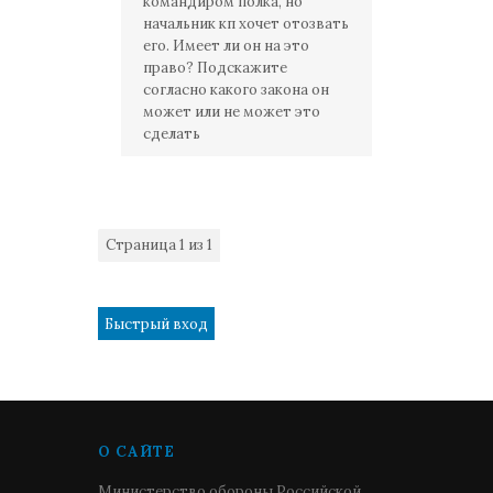
командиром полка, но
начальник кп хочет отозвать
его. Имеет ли он на это
право? Подскажите
согласно какого закона он
может или не может это
сделать
Страница
1
из
1
1
О САЙТЕ
Министерство обороны Российской