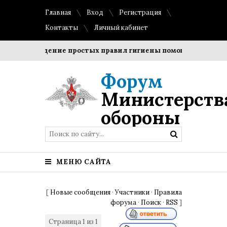
Главная
Вход
Регистрация
Контакты
Личный кабинет
Соблюдение простых правил гигиены помогает сохранить
Форум
Министерств
обороны
МЕНЮ САЙТА
[
Новые сообщения
·
Участники
·
Правила
форума
·
Поиск
·
RSS
]
Страница
1
из
1