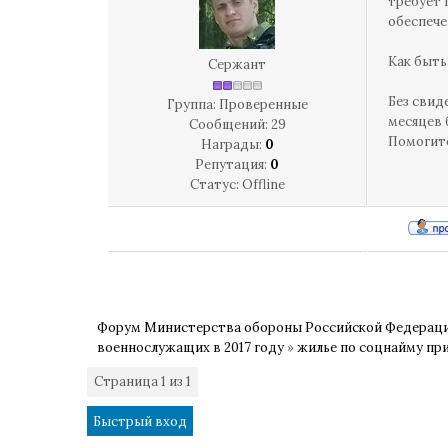
требует 
обеспече
Как быть
Сержант
Без свид
Группа: Проверенные
месяцев 
Сообщений:
29
Помогите
Награды:
0
Репутация:
0
Статус:
Offline
Форум Министерства обороны Российской Федерац
военнослужащих в 2017 году
»
жилье по соцнайму пр
Страница
1
из
1
1