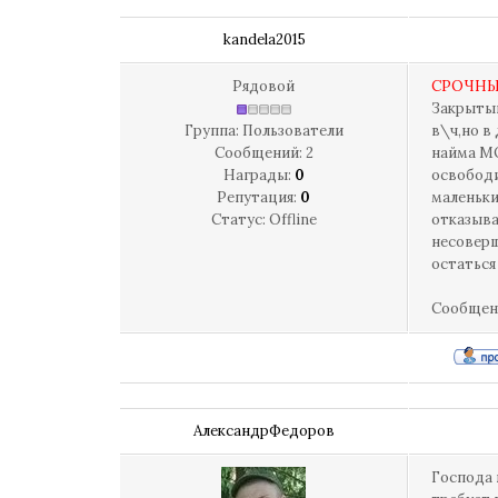
kandela2015
Рядовой
СРОЧНЫЙ
Закрытый
Группа: Пользователи
в\ч,но в
Сообщений:
2
найма МО
Награды:
0
освободи
Репутация:
0
маленьки
Статус:
Offline
отказыва
несоверш
остаться
Сообщен
АлександрФедоров
Господа 