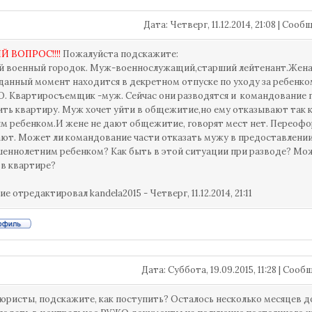
Дата: Четверг, 11.12.2014, 21:08 | Соо
 ВОПРОС!!!!
Пожалуйста подскажите:
 военный городок. Муж-военнослужащий,старший лейтенант.Жена-
 данный момент находится в декретном отпуске по уходу за ребенко
. Квартиросъемщик -муж. Сейчас они разводятся и командование г
ть квартиру. Муж хочет уйти в общежитие,но ему отказывают так ка
м ребенком.И жене не дают общежитие, говорят мест нет. Переоф
ют. Может ли командование части отказать мужу в предоставлени
еннолетним ребенком? Как быть в этой ситуации при разводе? Мо
 в квартире?
ие отредактировал
kandela2015
-
Четверг, 11.12.2014, 21:11
Дата: Суббота, 19.09.2015, 11:28 | Соо
юристы, подскажите, как поступить? Осталось несколько месяцев до