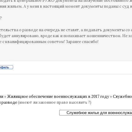
подать в центральное РУЖО документы на получение постоянного жил
ния жильем. А у меня в настоящий момент документы поданы с суд н
?
етельства о разводе на очередь не ставят, а подавать документы со 
будет аннулировано, вроде как и попахивает мошенничеством. Не х
 с квалифицированным советом! Заранее спасибо!
ии
»
Жилищное обеспечение военнослужащих в 2017 году
»
Служебно
и разводе
(имеют ли законное право выселить ?)