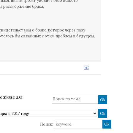
ья, иначе, грозят уволить безо всякого
а рассторжение брака.
свидетельством о браке, которое через пару
отелось бы связанных с этим проблем в будущем.
е жилье для
Поиск: