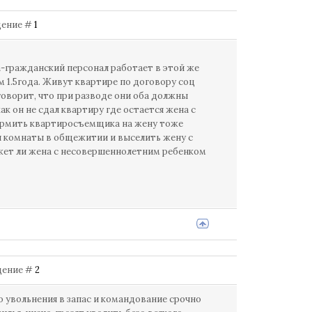
бщение #
1
гражданский персонал работает в этой же
м 1.5года. Живут квартире по договору соц
оворит, что при разводе они оба должны
к он не сдал квартиру где остается жена с
ормить квартиросъемщика на жену тоже
и комнаты в общежитии и выселить жену с
жет ли жена с несовершеннолетним ребенком
бщение #
2
 увольнения в запас и командование срочно