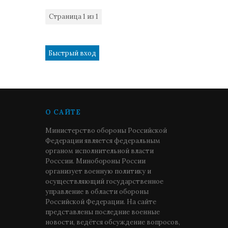
Страница
1
из
1
1
О САЙТЕ
Министерство обороны Российской
Федерации является федеральным
органом исполнительной власти
Росссии. Минобороны России
организует военную политику и
осуществляющий государственное
управление в области обороны
Российской Федерации. На сайте
представлены последние военные
новости, ведётся обсуждение вопросов,