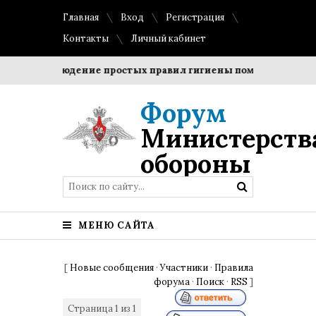
Главная
Вход
Регистрация
Контакты
Личный кабинет
и?
Соблюдение простых правил гигиены помогает сохрани
Форум
Министерств
обороны
МЕНЮ САЙТА
[
Новые сообщения
·
Участники
·
Правила
форума
·
Поиск
·
RSS
]
Страница
1
из
1