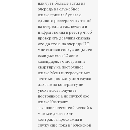
или чуть больше встал на
очередь на служебное
жилье,пришла бумага с
единого реестра что я такой
на очереди и там печати и
цифры звонил в реестр чтоб
проверить девушка сказала
что да стою на очереди.НО
мне сказали сослуживцы что
если уже есть 12 лет в
календарях то могу взять
квартиру на постоянное
жилье.Меня интересует вот
этот вопрос могу ли я служа
дальше по контракту не
увольняясь получить
постоянное а не служебное
жилье.Контракт
заканчивается этой весной в
мае,все десять лет
контракта прослужил и
служу еще пока в Чеченской