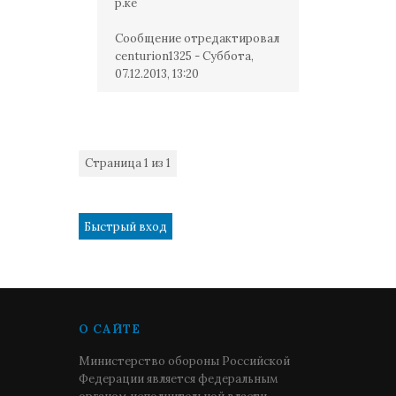
р.ке
Сообщение отредактировал
centurion1325
-
Суббота,
07.12.2013, 13:20
Страница
1
из
1
1
О САЙТЕ
Министерство обороны Российской
Федерации является федеральным