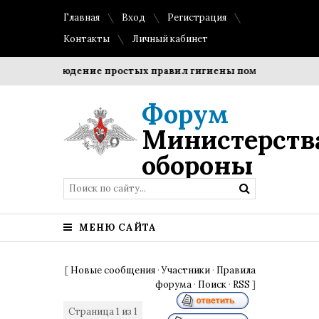
Главная
Вход
Регистрация
Контакты
Личный кабинет
и?
Соблюдение простых правил гигиены помогает сохрани
Форум
Министерств
обороны
МЕНЮ САЙТА
[
Новые сообщения
·
Участники
·
Правила
форума
·
Поиск
·
RSS
]
Страница
1
из
1