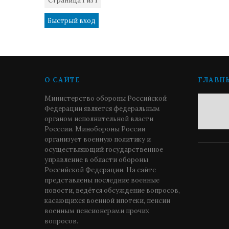
Страница
1
из
1
1
О САЙТЕ
ГЛАВН
Министерство обороны Российской
Федерации является федеральным
органом исполнительной власти
Росссии. Минобороны России
организует военную политику и
осуществляющий государственное
управление в области обороны
Российской Федерации. На сайте
представлены последние военные
новости, ведётся обсуждение вопросов,
касающихся военной ипотеки, пенсии
военным пенсионерами прочих
вопросов.