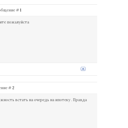
Сообщение #
1
ите пожалуйста
щение #
2
ожность встать на очередь на ипотеку . Правда