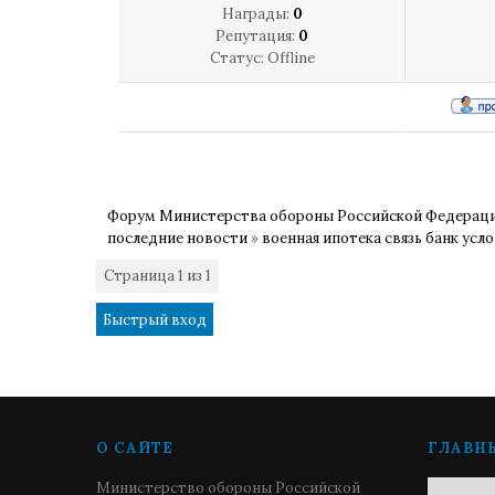
Награды:
0
Репутация:
0
Статус:
Offline
Форум Министерства обороны Российской Федерац
последние новости
»
военная ипотека связь банк усл
Страница
1
из
1
1
О САЙТЕ
ГЛАВН
Министерство обороны Российской