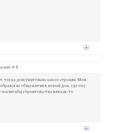
общение #
3
от, тогда действительно много строили. Мой
брался из общежития в новый дом, где ему
же масштабы строительства или как-то