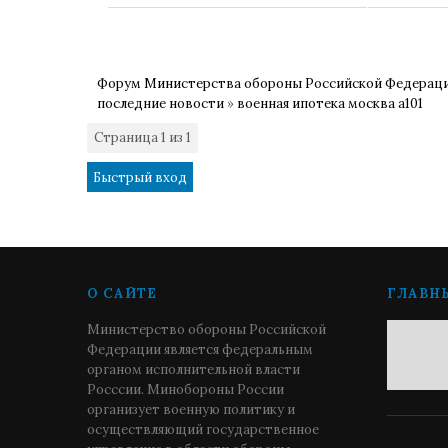
Форум Министерства обороны Российской Федерац
последние новости
»
военная ипотека москва а101
Страница
1
из
1
1
О САЙТЕ
ГЛАВН
Министерство обороны Российской
Федерации является федеральным
органом исполнительной власти
Росссии. Минобороны России
организует военную политику и
осуществляющий государственное