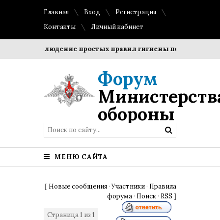
Главная
Вход
Регистрация
Контакты
Личный кабинет
оки?
Соблюдение простых правил гигиены помогает сохран
Форум
Министерств
обороны
МЕНЮ САЙТА
[
Новые сообщения
·
Участники
·
Правила
форума
·
Поиск
·
RSS
]
Страница
1
из
1