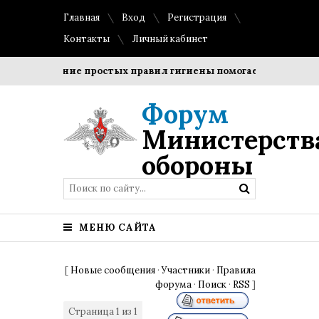
Главная
Вход
Регистрация
Контакты
Личный кабинет
Соблюдение простых правил гигиены помогает сохранить п
Форум
Министерств
обороны
МЕНЮ САЙТА
[
Новые сообщения
·
Участники
·
Правила
форума
·
Поиск
·
RSS
]
Страница
1
из
1