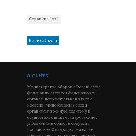
Страница
1
из
1
1
О САЙТЕ
Министерство обороны Российской
Федерации является федеральным
органом исполнительной власти
Росссии. Минобороны России
организует военную политику и
осуществляющий государственное
управление в области обороны
Российской Федерации. На сайте
представлены последние военные