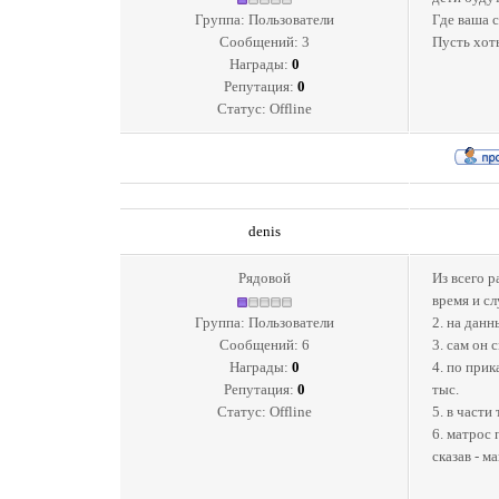
Группа: Пользователи
Где ваша 
Сообщений:
3
Пусть хоть
Награды:
0
Репутация:
0
Статус:
Offline
denis
Рядовой
Из всего р
время и сл
Группа: Пользователи
2. на дан
Сообщений:
6
3. сам он 
Награды:
0
4. по прик
Репутация:
0
тыс.
Статус:
Offline
5. в части
6. матрос 
сказав - м