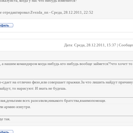
ожалуйста, когда у нас что нибудь изменится?
е отредактировал
Zvezda_nn
-
Среда, 28.12.2011, 22:52
Дата: Среда, 28.12.2011, 15:37 | Сообщ
 а нашим командиром когда нибудь кто нибудь вообще займется?!что хочет то и
о-сдает на отлично физо,или совершает прыжки.За что лишить найдут причину 
найдут, то нарисуют. И знать не будешь.
лая,деньгами всех разозлили,никакого братства,взаимопомощи.
и армию изнутри.
де так.