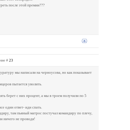
треть после этой премии???
ение #
23
куратуру мы написали на черноусова, но как показывает
ицеров пытается уволить.
ять берет с них процент, а мы в троем получили по 5
се один ответ- иди спать.
андиру, там пьяный матрос постучал командиру по плечу,
ии ничего не проводя!