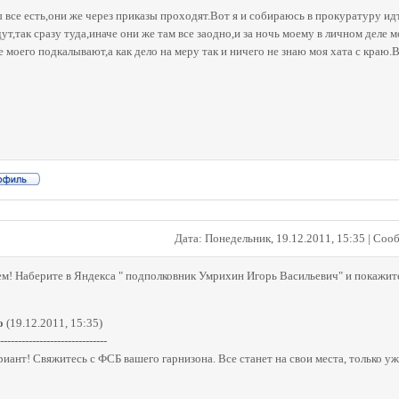
 все есть,они же через приказы проходят.Вот я и собираюсь в прокуратуру идт
ут,так сразу туда,иначе они же там все заодно,и за ночь моему в личном деле м
 моего подкалывают,а как дело на меру так и ничего не знаю моя хата с краю.
Дата: Понедельник, 19.12.2011, 15:35 | Со
ем! Наберите в Яндекса " подполковник Умрихин Игорь Васильевич" и покажит
о
(19.12.2011, 15:35)
------------------------------
иант! Свяжитесь с ФСБ вашего гарнизона. Все станет на свои места, только уж