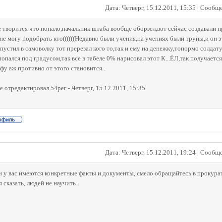
Дата: Четверг, 15.12.2011, 15:35 | Сообщ
 творится что попало,начальник штаба вообще оборзел,вот сейчас создавали пр
 не могу подобрать кто((((((Недавно были учения,на учениях были трупы,и он
пустил в самоволку тот пререзал кого то,так и ему на денежку,топормо солдат
попался под градусом,так все в табеле 0% нарисовал этот К...ЁЛ,так получает
фу аж противно от этого становится...
е отредактировал
54рег
-
Четверг, 15.12.2011, 15:35
Дата: Четверг, 15.12.2011, 19:24 | Сообщ
ли у вас имеются конкретные факты и документы, смело обращайтесь в прокура
 сказать, людей не научить.