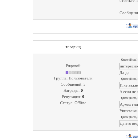
ответьте п
Сообщени
товарищ
Quote
(
Гость
)
Рядовой
интересно,
Да-да
Группа: Пользователи
Quote
(
Гость
)
Сообщений:
3
И не важн
Награды:
0
А если не 
Репутация:
0
Quote
(
Гость
)
Статус:
Offline
Армия гни
Уничтожил
Quote
(
Гость
)
Да это вез