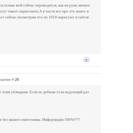
и,только мой сейчас переводится, как на руки личное
огут такого нарисовать.А в части все про это знают и
Вот сейчас посмотрим что по 1010 нарисуют в табеле.
общение #
20
е этим ублюдкам. Если не дебилы то вследующий раз
е без вашего взяточника. Информация 100%!!!!!.