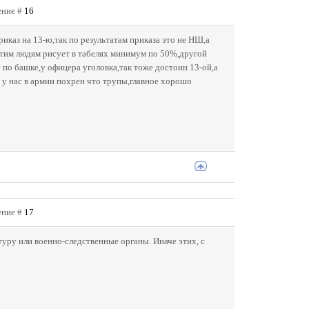
ение #
16
иказ на 13-ю,так по результатам приказа это не НШ,а
 этим людям рисует в табелях минимум по 50%,другой
у по башке,у офицера уголовка,так тоже достоин 13-ой,а
ся у нас в армии похрен что трупы,главное хорошо
ение #
17
туру или военно-следственные органы. Иначе этих, с