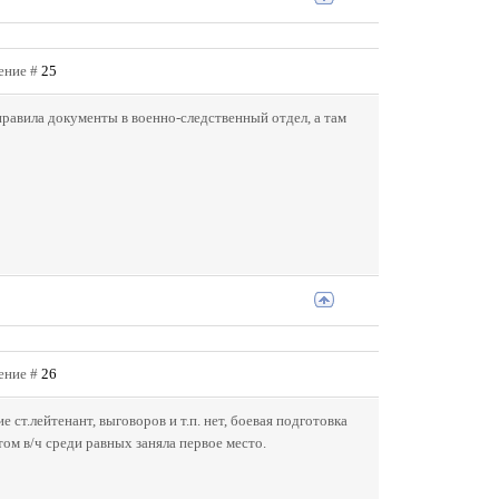
щение #
25
равила документы в военно-следственный отдел, а там
щение #
26
 ст.лейтенант, выговоров и т.п. нет, боевая подготовка
том в/ч среди равных заняла первое место.