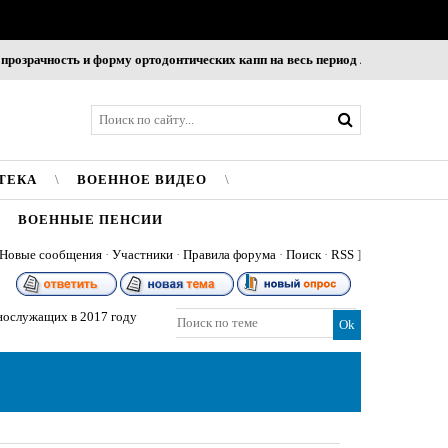
ость и форму ортодонтических капп на весь период лечения
Стратегии 
ТЕКА
ВОЕННОЕ ВИДЕО
ВОЕННЫЕ ПЕНСИИ
Новые сообщения
·
Участники
·
Правила форума
·
Поиск
·
RSS
]
нослужащих в 2017 году