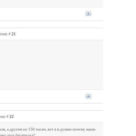
щение #
21
ение #
22
али, а другим по 150 тысяч, вот я и думаю почему наши
вит этот беспредел?