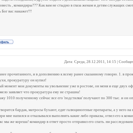
совесть , командиры??? Как вам не стыдно в глаза женам и детям служащих смо
 Бог вас накажет!!!
Дата: Среда, 28.12.2011, 14:15 | Сообщ
анее прочитанного, и в дополнению к всему ранее сказанному говорю. 1. в про
ухи, прокуратуру он купил!
ный момент мои документы на увольнение уже в ростове, он меня и еще двух оф
смело заявляет что прокуратура ему не страшна!
ажу 1010 полученному сейчас все его 'подстилки' получают по 300 тыс. и он оп
 творится бардак, матросы бухают, едят галюциногеные препараты, а у него на в
при мне напился и отказывался выполнять какие либо приказы, отвел его к ком
акс мы же кореша! командир в ответ просто отправил его спать. ни расследован