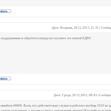
Дата: Вторник, 20.12.2011, 21:35 | Сооб
 поддерживаю и обратится некуда все куплено это гнилой ЕДРО
Дата: Среда, 28.12.2011, 09:43 | Сообщ
авиабаза 69806. Всем, кто действительно служит и работает вообще 1010 не д
т сидеть голодными, а другие ходить с довольными лицами? Кто-нибудь остано