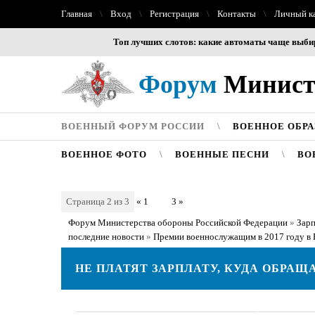
Главная
Вход
Регистрация
Контакты
Личный к
Топ лучших слотов: какие автоматы чаще выбирают иг
Форум
Министе
ВОЕННЫЙ ФОРУМ РОССИИ
ВОЕННОЕ ОБР
ВОЕННОЕ ФОТО
ВОЕННЫЕ ПЕСНИ
ВО
Страница
2
из
3
«
1
2
3
»
Форум Министерства обороны Российской Федерации
»
Зарп
последние новости
»
Премии военнослужащим в 2017 году в 
НЕ ПЛАТЯТ ЗАРПЛАТУ, КУДА ОБРАЩ