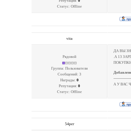
Репутация:
0
Статус:
Offline
vita
ДА ВЫ З
Рядовой
.А 13 З
ПОКУПКИ
Группа: Пользователи
Добавлен
Сообщений:
3
---------------
Награды:
0
А У ВАС 
Репутация:
0
Статус:
Offline
54рег