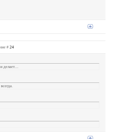
ение #
24
 делает....
всегда.