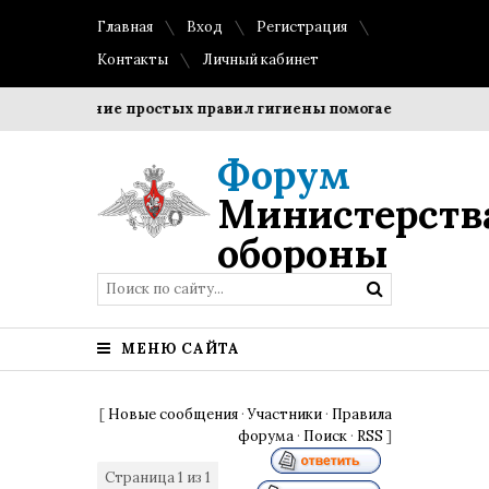
Главная
Вход
Регистрация
Контакты
Личный кабинет
Соблюдение простых правил гигиены помогает сохранить п
Форум
Министерств
обороны
МЕНЮ САЙТА
[
Новые сообщения
·
Участники
·
Правила
форума
·
Поиск
·
RSS
]
Страница
1
из
1