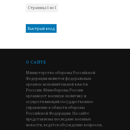
Страница
1
из
1
1
О САЙТЕ
Министерство обороны Российской
Федерации является федеральным
органом исполнительной власти
Росссии. Минобороны России
организует военную политику и
осуществляющий государственное
управление в области обороны
Российской Федерации. На сайте
представлены последние военные
новости, ведётся обсуждение вопросов,