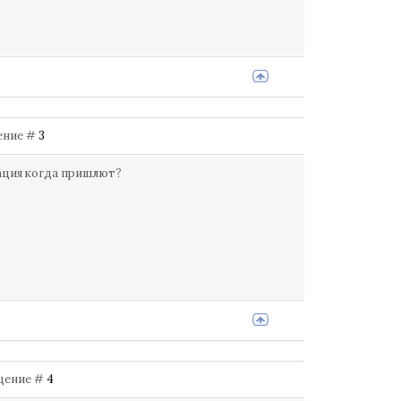
щение #
3
мация когда пришлют?
бщение #
4