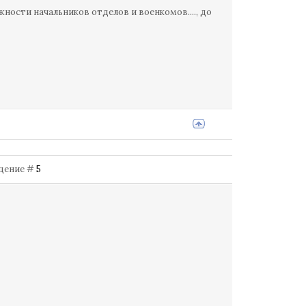
ности начальников отделов и военкомов...., до
общение #
5