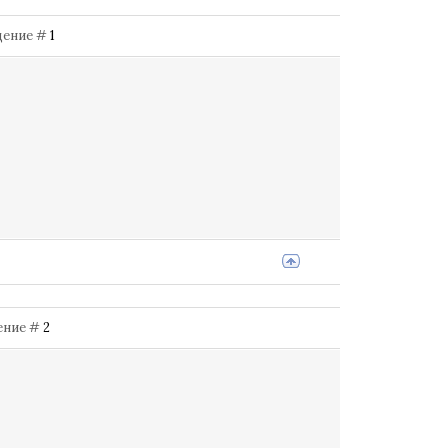
бщение #
1
щение #
2