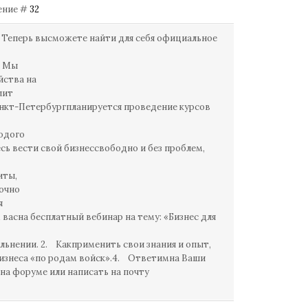
щение #
32
! Теперь высможете найти для себя официальное
. Мы
йства на
лит
Санкт-Петербургпланируется проведение курсов
лодого
есь вести свой бизнессвободно и без проблем,
иты,
точно
я
 васна бесплатный вебинар на тему: «Бизнес для
ольнении. 2. Какприменить свои знания и опыт,
бизнеса «по родам войск».4. Ответимна Ваши
 на форуме или написать на почту