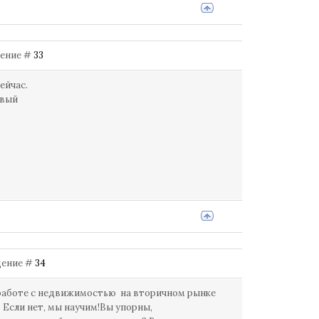
бщение #
33
ейчас.
овый
бщение #
34
боте с недвижимостью на вторичном рынке
 Если нет, мы научим!Вы упорны,