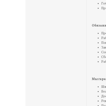
Го
Пр
Обязанн
Пр
Ра
По
За
Со
Сб
Ра
Мы гара
Ши
Бе
До
Ре
По