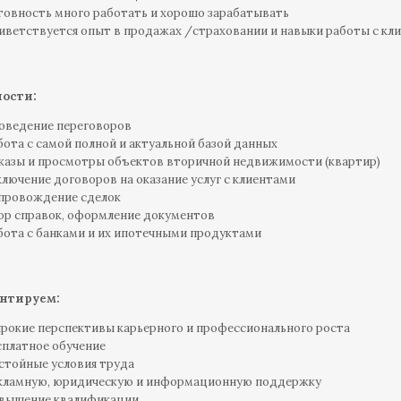
товность много работать и хорошо зарабатывать
иветствуется опыт в продажах /страховании и навыки работы с кли
ости:
оведение переговоров
бота с самой полной и актуальной базой данных
казы и просмотры объектов вторичной недвижимости (квартир)
ключение договоров на оказание услуг с клиентами
провождение сделок
ор справок, оформление документов
бота с банками и их ипотечными продуктами
нтируем:
рокие перспективы карьерного и профессионального роста
сплатное обучение
стойные условия труда
кламную, юридическую и информационную поддержку
вышение квалификации