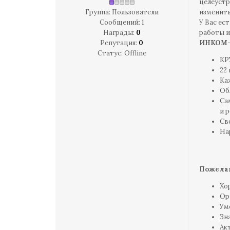
целеустр
Группа: Пользователи
изменить
Сообщений:
1
У Вас ес
Награды:
0
работы и
Репутация:
0
ИНКОМ
Статус:
Offline
КР
22
Ка
Об
Са
и 
Св
На
Пожелан
Хо
Ор
Ум
Зн
Ак