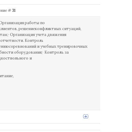
щение #
31
 Организация работы по
клиентов, решениеконфликтных ситуаций,
нтам;· Организация учета движения
 отчетности. Контроль
дениюсоревнований и учебных тренировочных
обности оборудования;
· Контроль за
дкоствольного и
итание,