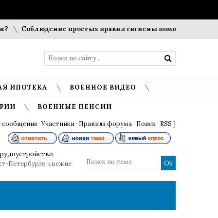
Соблюдение простых правил гигиены помогает сохранить про
АЯ ИПОТЕКА
ВОЕННОЕ ВИДЕО
РИИ
ВОЕННЫЕ ПЕНСИИ
 сообщения
·
Участники
·
Правила форума
·
Поиск
·
RSS
]
трудоустройство,
нкт-Петербурге, свежие