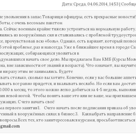
Дата: Среда, 04.06.2014, 14:53 | Сооб
е увольнения в запас.Товарищи офицеры, есть прекрасные новости
боты, с очень весомым пакетом
а. Сейчас военным крайне тяжело устроиться на нормальную работу
лились из вооружённых сил и сталкивались с проблемой трудоустро
е, прочувствовав всю «боль». Однако, есть вариант, который позво
б этой проблеме, раз и навсегда. Уже в ближайшее время в городе 
нослужащих, собирающихся уволиться в
задумавшихся начать свое дело. Мы предлагаем Вам КМБ (Курсы Мо
на, вне зависимости от званий и возраста). Что означает, вы научит
и ни разу этим не занимались. Будете
вать столько, сколько вы хотите. Конечно, если у вас большие аппет
лывать все равно придется, и вкалывать неслабо. Но если вам доста
0.000 в месяц, то этого можно легко добиться за 4-5 недель, выполня
ния левой ногой. Чтобы понять ваше это или не ваше, мы приглашаем
ужащих. С чего начать своё
ма первого занятия:1. Счего начать после подписания приказа об ув
енный в вооружённых силах в бизнес.3. Каквыбрать направление 
вопросы.Всех тех, кто заинтересовался курсами, просьбаотписаться
gmail.com