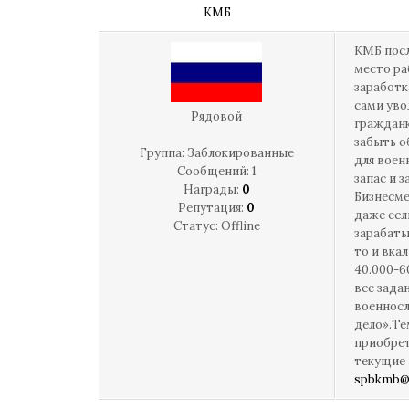
КМБ
КМБ посл
место ра
заработк
сами уво
Рядовой
гражданк
забыть о
Группа: Заблокированные
для воен
Сообщений:
1
запас и 
Награды:
0
Бизнесме
Репутация:
0
даже есл
Статус:
Offline
зарабаты
то и вка
40.000-6
все зада
военносл
дело».Те
приобрет
текущие 
spbkmb@