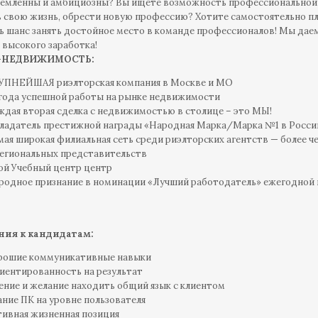
емленны и амбициозны? Вы ищете возможность профессиональной 
 свою жизнь, обрести новую профессию? Хотите самостоятельно пл
ть шанс занять достойное место в команде профессионалов! Мы д
 высокого заработка!
-НЕДВИЖИМОСТЬ:
УПНЕЙШАЯ риэлторская компания в Москве и МО
 года успешной работы на рынке недвижимости
ждая вторая сделка с недвижимостью в столице – это МЫ!
ладатель престижной награды «Народная Марка/Марка №1 в Росси
мая широкая филиальная сеть среди риэлторских агентств — более
региональных представительств
ой Учебный центр центр
родное признание в номинации «Лучший работодатель» ежегодной 
ия к кандидатам:
рошие коммуникативные навыки
иентированность на результат
ение и желание находить общий язык с клиентом
ание ПК на уровне пользователя
тивная жизненная позиция