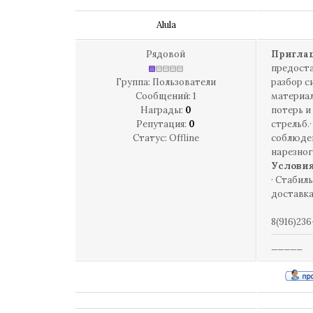
Alula
Рядовой
Приглаш
предоста
Группа: Пользователи
разбор с
Сообщений:
1
материал
Награды:
0
потерь и
Репутация:
0
стрельб.
Статус:
Offline
соблюден
нарезно
Условия
·
Стабильн
доставка
8(916)23
_____