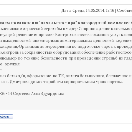
Дата: Среда, 14.05.2014, 12:16 | Сооб
аем на вакансию "начальник тира" в загородный комплекс:
·
влениюкоммерческой стрельбы в тире; · Сопровождение ключевых 
итуаций, решение вопросов;· Контроль качества оказания услуг клие
ьныхценностей, инвентаризация материальных ценностей, ведение
 хищений;
·
Организация мероприятий по подготовке тиров к прове
· Контроль за сохранностью оборудования,обеспечение работоспос
иеммер по технике безопасности при проведении стрельб из гла
го оружия;
:
ая белая з/п, оформление по ТК, оплата больничного, бесплатное п
 из г. Дмитрова до места работы корпоративным транспортом.
6-36-44 Сергеева Алла Эдуардовна