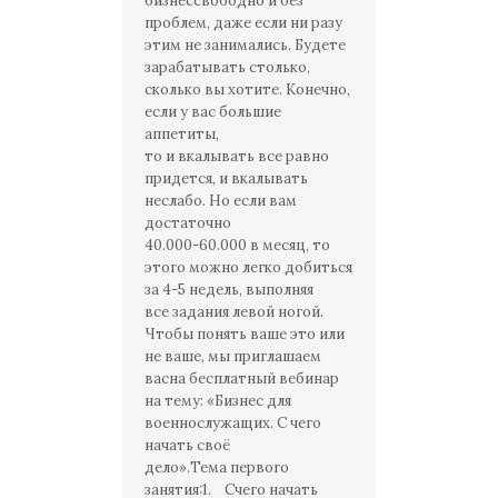
бизнессвободно и без
проблем, даже если ни разу
этим не занимались. Будете
зарабатывать столько,
сколько вы хотите. Конечно,
если у вас большие
аппетиты,
то и вкалывать все равно
придется, и вкалывать
неслабо. Но если вам
достаточно
40.000-60.000 в месяц, то
этого можно легко добиться
за 4-5 недель, выполняя
все задания левой ногой.
Чтобы понять ваше это или
не ваше, мы приглашаем
васна бесплатный вебинар
на тему: «Бизнес для
военнослужащих. С чего
начать своё
дело».Тема первого
занятия:1. Счего начать