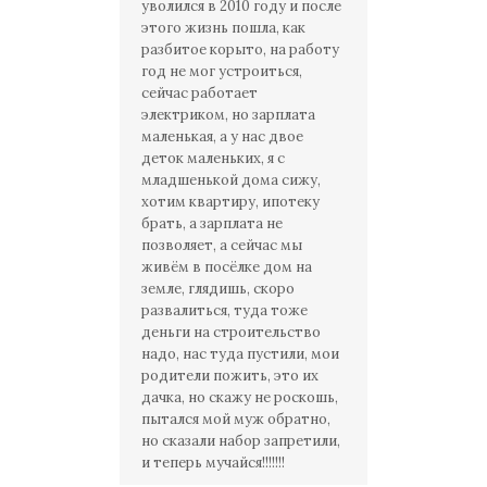
уволился в 2010 году и после
этого жизнь пошла, как
разбитое корыто, на работу
год не мог устроиться,
сейчас работает
электриком, но зарплата
маленькая, а у нас двое
деток маленьких, я с
младшенькой дома сижу,
хотим квартиру, ипотеку
брать, а зарплата не
позволяет, а сейчас мы
живём в посёлке дом на
земле, глядишь, скоро
развалиться, туда тоже
деньги на строительство
надо, нас туда пустили, мои
родители пожить, это их
дачка, но скажу не роскошь,
пытался мой муж обратно,
но сказали набор запретили,
и теперь мучайся!!!!!!!