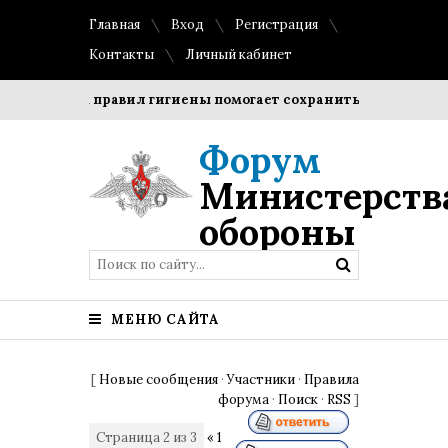
Главная
Вход
Регистрация
Контакты
Личный кабинет
стых правил гигиены помогает сохранить прозрачность и фо
Форум
Министерств
обороны
МЕНЮ САЙТА
[
Новые сообщения
·
Участники
·
Правила
форума
·
Поиск
·
RSS
]
Страница
2
из
3
«
1