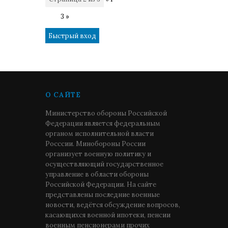
2
3
»
О САЙТЕ
Министерство обороны Российской
Федерации является федеральным
органом исполнительной власти
Росссии. Минобороны России
организует военную политику и
осуществляющий государственное
управление в области обороны
Российской Федерации. На сайте
представлены последние военные
новости, ведётся обсуждение вопросов,
касающихся военной ипотеки, пенсии
военным пенсионерами прочих