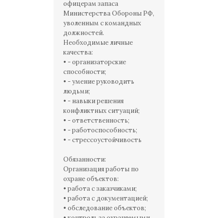
офицерам запаса
Министерства Обороны РФ‚
уволенным с командных
должностей.
Необходимые личные
качества:
• - организаторские
способности;
• - умение руководить
людьми;
• - навыки решения
конфликтных ситуаций;
• - ответственность;
• - работоспособность;
• - стрессоустойчивость
Обязанности:
Организация работы по
охране объектов:
• работа с заказчиками;
• работа с документацией;
• обследование объектов;
• контроль за охраняемыми