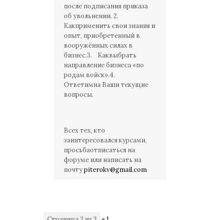
после подписания приказа
об увольнении. 2.
Какприменить свои знания и
опыт, приобретенный в
вооружённых силах в
бизнес.3. Каквыбрать
направление бизнеса «по
родам войск».4.
Ответимна Ваши текущие
вопросы.
Всех тех, кто
заинтересовался курсами,
просьбаотписаться на
форуме или написать на
почту
piterokv@gmail.com
Страница
2
из
3
«
1