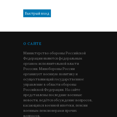
1
О САЙТЕ
Министерство обороны Российской
Федерации является федеральным
органом исполнительной власти
Росссии. Минобороны России
организует военную политику и
осуществляющий государственное
управление в области обороны
Российской Федерации. На сайте
представлены последние военные
новости, ведётся обсуждение вопросов,
касающихся военной ипотеки, пенсии
военным пенсионерами прочих
вопросов.