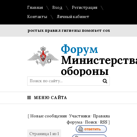
Главная
Вход
Регистрация
Контакты
Личный кабинет
дение простых правил гигиены помогает сохранить прозрач
Форум
Министерств
обороны
МЕНЮ САЙТА
[
Новые сообщения
·
Участники
·
Правила
форума
·
Поиск
·
RSS
]
Страница
1
из
1