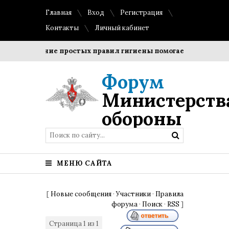
Главная
Вход
Регистрация
Контакты
Личный кабинет
Соблюдение простых правил гигиены помогает сохранить п
Форум
Министерств
обороны
МЕНЮ САЙТА
[
Новые сообщения
·
Участники
·
Правила
форума
·
Поиск
·
RSS
]
Страница
1
из
1