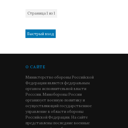
Страница
1
из
1
1
О САЙТЕ
Министерство обороны Российской
Федерации является федеральным
органом исполнительной власти
Росссии. Минобороны России
организует военную политику и
осуществляющий государственное
управление в области обороны
Российской Федерации. На сайте
представлены последние военные