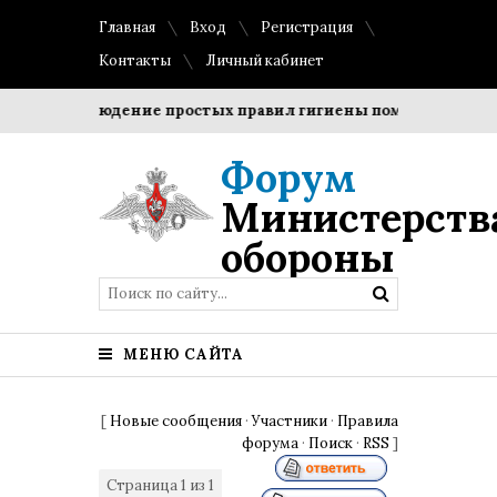
Главная
Вход
Регистрация
Контакты
Личный кабинет
и?
Соблюдение простых правил гигиены помогает сохрани
Форум
Министерств
обороны
МЕНЮ САЙТА
[
Новые сообщения
·
Участники
·
Правила
форума
·
Поиск
·
RSS
]
Страница
1
из
1