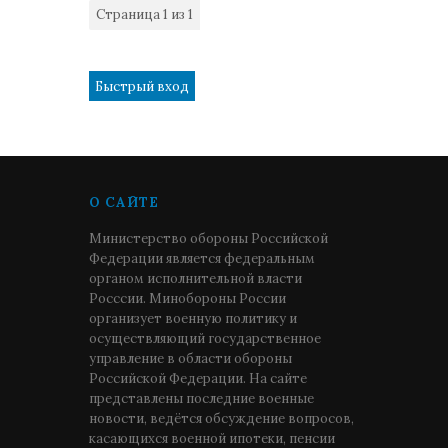
Страница
1
из
1
1
О САЙТЕ
Министерство обороны Российской
Федерации является федеральным
органом исполнительной власти
Росссии. Минобороны России
организует военную политику и
осуществляющий государственное
управление в области обороны
Российской Федерации. На сайте
представлены последние военные
новости, ведётся обсуждение вопросов,
касающихся военной ипотеки, пенсии