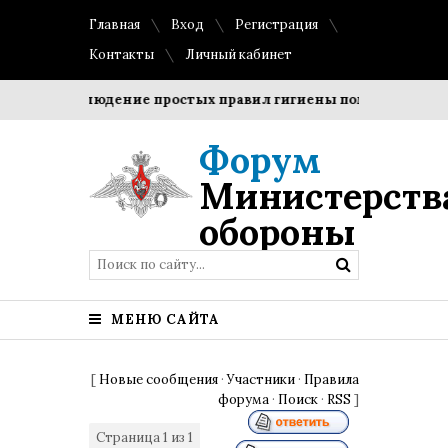
Главная
Вход
Регистрация
Контакты
Личный кабинет
ки?
Соблюдение простых правил гигиены помогает сохран
Форум
Министерств
обороны
МЕНЮ САЙТА
[
Новые сообщения
·
Участники
·
Правила
форума
·
Поиск
·
RSS
]
Страница
1
из
1