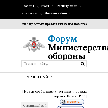
Главная
Вход
Регистрация
Контакты
Личный кабинет
Соблюдение простых правил гигиены помогает сохранить п
Форум
Министерств
обороны
МЕНЮ САЙТА
[
Новые сообщения
·
Участники
·
Правила
форума
·
Поиск
·
RSS
]
Страница
1
из
1