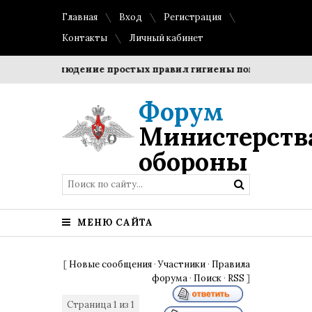
Главная
Вход
Регистрация
Контакты
Личный кабинет
ки?
Соблюдение простых правил гигиены помогает сохран
Форум
Министерств
обороны
МЕНЮ САЙТА
[
Новые сообщения
·
Участники
·
Правила
форума
·
Поиск
·
RSS
]
Страница
1
из
1