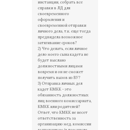
инстанции, собрать все
справки в ЛД для
своевременного
оформления и
своевременной отправки
личного дела, т.к. еще тогда
предвидела возможное
затягивание сроков?
2) Что делать, если личное
дело моего сына кадета не
будет выслано
должностными лицами
вовремя и он не сможет
получить вызов из ВУ?
3) Отправка личных дел
кадет КМКК - это
обязанность должностных
лиц военного комиссариата,
КМКК или родителей?
Ответ, что КМКК не несет
ответственность за
организацию мед. комиссии
выпускникам (в том числе