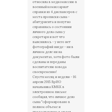
относила в медкомиссию в
военный комиссариат
справки из 4 диспансеров с
места прописки сына -
абитуриента и попутно
справилась о состоянии
личного дела сына у
секретаря и вот что
выяснилось - у него нет
фотографий нигде - ни в
личном деле ни на
документах, хотя фото были
сделаны и переданы
воспитателю взвода
своевременно!
Спустя месяц и неделю - 16
апреля 2015 ВрИО
начальника КМКК в
электронном письме
сообщил, что личное дело
сына "сформировано в
полном объеме и
предоставлено в отдел