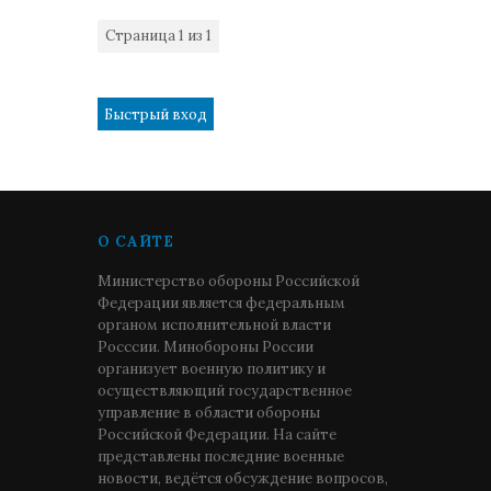
Страница
1
из
1
1
О САЙТЕ
Министерство обороны Российской
Федерации является федеральным
органом исполнительной власти
Росссии. Минобороны России
организует военную политику и
осуществляющий государственное
управление в области обороны
Российской Федерации. На сайте
представлены последние военные
новости, ведётся обсуждение вопросов,