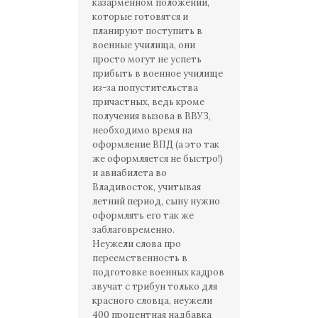
казарменном положении,
которые готовятся и
планируют поступить в
военные училища, они
просто могут не успеть
прибыть в военное училище
из-за попустительства
причастных, ведь кроме
получения вызова в ВВУЗ,
необходимо время на
оформление ВПД (а это так
же оформляется не быстро!)
и авиабилета во
Владивосток, учитывая
летний период, сыну нужно
оформлять его так же
заблаговременно.
Неужели слова про
переемственность в
подготовке военных кадров
звучат с трибун только для
красного словца, неужели
400 процентная надбавка