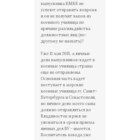
выпускника КМКК не
успеют отправить вовремя
и он не получит вызов из
военного училища по
причине разгильдяйства
должностных лиц (по-
другому не назвать)?
Уже 11 мая 2015, а личные
дела выпускников-кадет в
военные училища страны
еще не отправлены.
Основная часть кадет
поступает в морские
военные училища гг. Санкт-
Петербурга и Севастополя,
но личное дело моего сына
должно отправляться во
Владивосток и риск не
уложиться в сроки приема
личных дел ВУ - имеется.
Воспитатель взвода уже