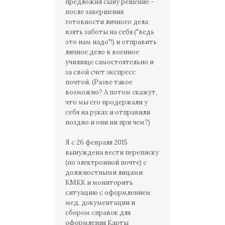
предложил сыну решение -
после завершения
готовности личного дела
взять заботы на себя ("ведь
это нам надо"!) и отправить
личное дело в военное
училище самостоятельно и
за свой счет экспресс
почтой. (Разве такое
возможно? А потом скажут,
что мы его продержали у
себя на руках и отправили
поздно и они ни при чем?)
Я с 26 февраля 2015
вынуждена вести переписку
(по электронной почте) с
должностными лицами
КМКК и мониторить
ситуацию с оформлением
мед. документации и
сбором справок для
оформления Карты