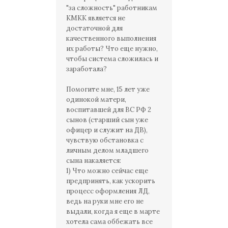
"за сложность" работникам
КМКК является не
достаточной для
качественного выполнения
их работы? Что еще нужно,
чтобы система сложилась и
заработала?
Помогите мне, 15 лет уже
одинокой матери,
воспитавшей для ВС РФ 2
сынов (старший сын уже
офицер и служит на ДВ),
чувствую обстановка с
личным делом младшего
сына накаляется:
1) Что можно сейчас еще
предпринять, как ускорить
процесс оформления ЛД,
ведь на руки мне его не
выдали, когда я еще в марте
хотела сама оббежать все