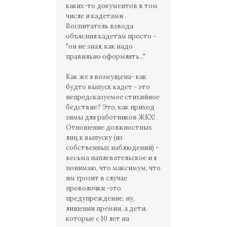
каких-то документов в том
числе и кадетами .
Воспитатель взвода
объяснил кадетам просто -
"он не знал, как надо
правильно оформлять..."
Как же я возмущена- как
будто выпуск кадет - это
непредсказуемое стихийное
бедствие? Это, как приход
зимы для работников ЖКХ!
Отношение должностных
лиц к выпуску (из
собственных наблюдений) -
весьма наплевательское и я
понимаю, что максимум, что
им грозит в случае
проволочки -это
предупреждение, ну,
лишении премии, а дети,
которые с 10 лет на