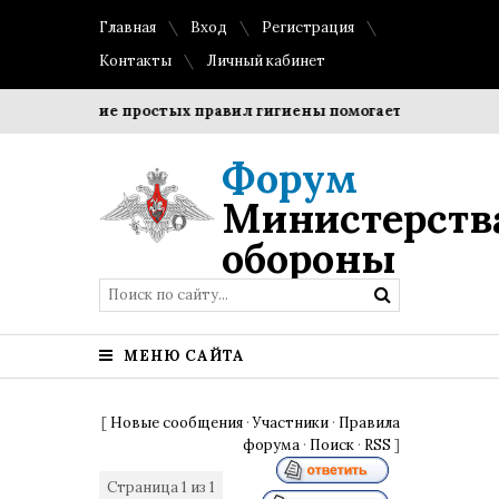
Главная
Вход
Регистрация
Контакты
Личный кабинет
облюдение простых правил гигиены помогает сохранить проз
Форум
Министерств
обороны
МЕНЮ САЙТА
[
Новые сообщения
·
Участники
·
Правила
форума
·
Поиск
·
RSS
]
Страница
1
из
1