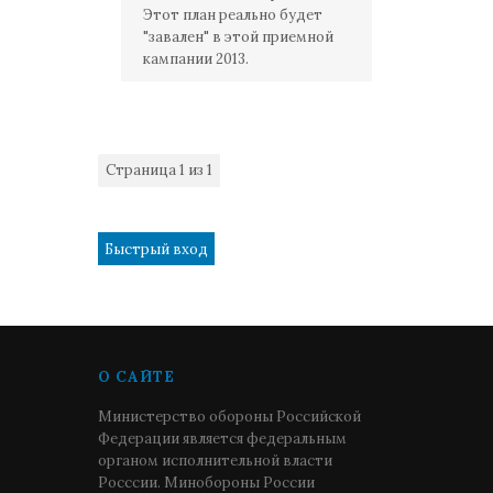
Этот план реально будет
"завален" в этой приемной
кампании 2013.
Страница
1
из
1
1
О САЙТЕ
Министерство обороны Российской
Федерации является федеральным
органом исполнительной власти
Росссии. Минобороны России