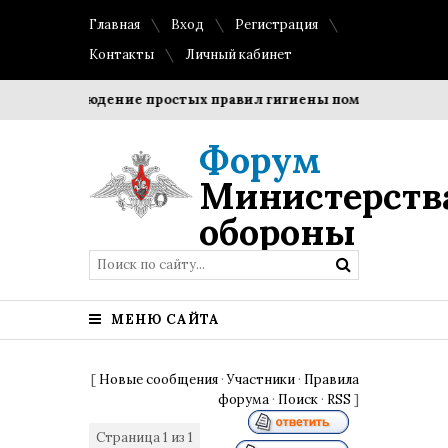
Главная
Вход
Регистрация
Контакты
Личный кабинет
и?
Соблюдение простых правил гигиены помогает сохрани
Форум
Министерств
обороны
МЕНЮ САЙТА
[
Новые сообщения
·
Участники
·
Правила
форума
·
Поиск
·
RSS
]
Страница
1
из
1