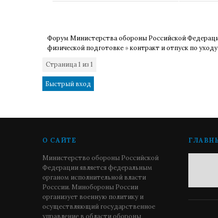
Форум Министерства обороны Российской Федерац
физической подготовке
»
контракт и отпуск по уходу
Страница
1
из
1
1
О САЙТЕ
ГЛАВН
Министерство обороны Российской
Федерации является федеральным
органом исполнительной власти
Росссии. Минобороны России
организует военную политику и
осуществляющий государственное
управление в области обороны