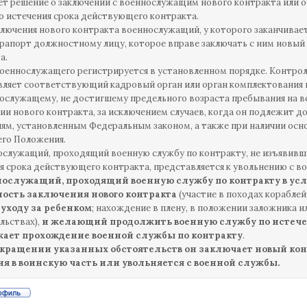
т решение о заключении с военнослужащим нового контракта или об 
о истечения срока действующего контракта.
аключения нового контракта военнослужащий, у которого заканчивае
рапорт должностному лицу, которое вправе заключать с ним новый
а.
оеннослужащего регистрируется в установленном порядке. Контрол
ляет соответствующий кадровый орган или орган комплектования 
нослужащему, не достигшему предельного возраста пребывания на в
ии нового контракта, за исключением случаев, когда он подлежит 
ям, установленным Федеральным законом, а также при наличии основ
го Положения.
нослужащий, проходящий военную службу по контракту, не изъявив
я срока действующего контракта, представляется к увольнению с в
ослужащий, проходящий военную службу по контракту в ус
ость заключения нового контракта
(участие в походах кораблей
 уходу за ребенком
; нахождение в плену, в положении заложника 
льствах),
и желающий продолжить военную службу по истечен
ает прохождение военной службы по контракту
.
кращении указанных обстоятельств он заключает новый конт
я в воинскую часть или увольняется с военной службы.