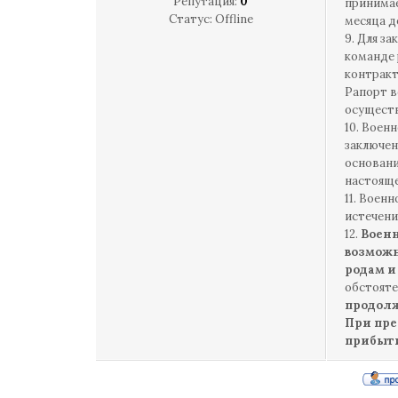
Репутация:
0
принимае
Статус:
Offline
месяца д
9. Для з
команде 
контракт
Рапорт в
осуществ
10. Воен
заключен
основани
настояще
11. Воен
истечени
12.
Военн
возможн
родам и
обстояте
продолж
При пре
прибыти