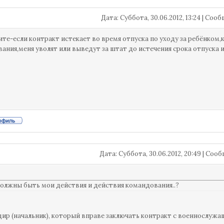
Дата: Суббота, 30.06.2012, 13:24 | Со
те-если контракт истекает во время отпуска по уходу за ребёнком
ания,меня уволят или выведут за штат до истечения срока отпуска
Дата: Суббота, 30.06.2012, 20:49 | Со
олжны быть мои действия и действия командования..?
дир (начальник), который вправе заключать контракт с военнослуж