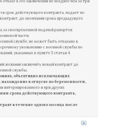
отказе в его заключении не позднее чем за три
тся срок действующего контракта, подает по
 контракт, до окончания срока предыдущего
ь за своевременной подачей рапортов
воинской части.
оенной службе, не может быть отказано в
досрочному увольнению с военной службы по
аний, указанных в пункте 3 статьи 4
ший желания заключить новый контракт до
оенной службы.
ловиях, объективно исключающих
;
нахождение в отпуске по беременности,
или интернированного и при других
ии срока действующего контракта,
ракт в течение одного месяца после