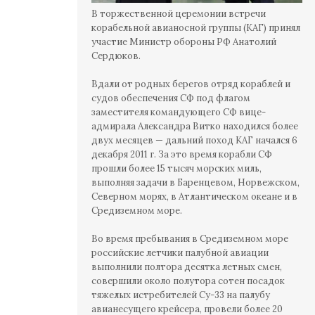
В торжественной церемонии встречи
корабельной авианосной группы (КАГ) принял
участие Министр обороны РФ Анатолий
Сердюков.
Вдали от родных берегов отряд кораблей и
судов обеспечения СФ под флагом
заместителя командующего СФ вице-
адмирала Александра Витко находился более
двух месяцев — дальний поход КАГ начался 6
декабря 2011 г. За это время корабли СФ
прошли более 15 тысяч морских миль,
выполняя задачи в Баренцевом, Норвежском,
Северном морях, в Атлантическом океане и в
Средиземном море.
Во время пребывания в Средиземном море
российские летчики палубной авиации
выполнили полтора десятка летных смен,
совершили около полутора сотен посадок
тяжелых истребителей Су-33 на палубу
авианесущего крейсера, провели более 20