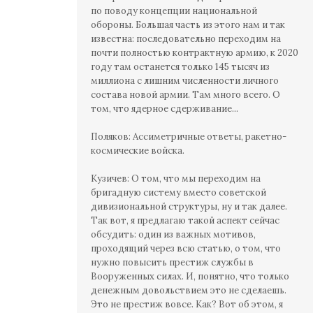
по поводу концепции национальной
обороны. Большая часть из этого нам и так
известна: последовательно переходим на
почти полностью контрактную армию, к 2020
году там останется только 145 тысяч из
миллиона с лишним численности личного
состава новой армии. Там много всего. О
том, что ядерное сдерживание...
Поляков: Ассиметричные ответы, ракетно-
космические войска.
Кузичев: О том, что мы переходим на
бригадную систему вместо советской
дивизиональной структуры, ну и так далее.
Так вот, я предлагаю такой аспект сейчас
обсудить: один из важных мотивов,
проходящий через всю статью, о том, что
нужно повысить престиж службы в
Вооруженных силах. И, понятно, что только
денежным довольствием это не сделаешь.
Это не престиж вовсе. Как? Вот об этом, я