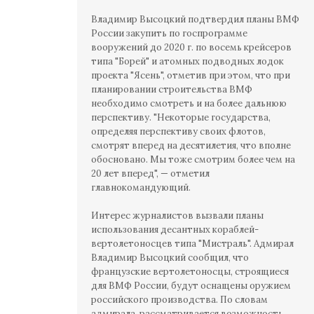
Владимир Высоцкий подтвердил планы ВМФ
России закупить по госпрограмме
вооружений до 2020 г. по восемь крейсеров
типа "Борей" и атомных подводных лодок
проекта "Ясень", отметив при этом, что при
планировании строительства ВМФ
необходимо смотреть и на более дальнюю
перспективу. "Некоторые государства,
определяя перспективу своих флотов,
смотрят вперед на десятилетия, что вполне
обосновано. Мы тоже смотрим более чем на
20 лет вперед", — отметил
главнокомандующий.
Интерес журналистов вызвали планы
использования десантных кораблей-
вертолетоносцев типа "Мистраль". Адмирал
Владимир Высоцкий сообщил, что
французские вертолетоносцы, строящиеся
для ВМФ России, будут оснащены оружием
российского производства. По словам
адмирала, рассматривается возможность