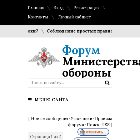
Главная
Вход
Регистрация
Контакты
Личный кабинет
 игроки?
Соблюдение простых правил гигиены помогает с
Форум
Министерств
обороны
МЕНЮ САЙТА
[
Новые сообщения
·
Участники
·
Правила
форума
·
Поиск
·
RSS
]
Страница
1
из
2