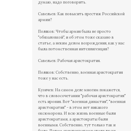
думаю, надо поговорить.
Савельев: Как повысить престиж Российской
армии?
Поляков: Чтобы армия была не просто
"обязаловкой", и об этом тоже сказано в
статье, а неким делом возрождения, как у нас
была потомственная интеллигенция?
Савельев: Рабочая аристократия.
Поляков: Собственно, военная аристократия
тоже у нас есть.
Кузичев: На самом деле многим покажется,
что в словосочетании "рабочая аристократия"
есть ирония. Вот "военная династия", "военная
аристократия" - в этом нет никакого
оксюморона. И всю жизнь военные были
аристократами, а аристократы были
военными. Собственно, тут только так и
было. Потом аристократами стали люди,