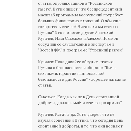
статье, опубликованной в "Российской
газете". Путин пишет, что беспрецедентный
масштаб программы вооружений потребует
больших финансовых вложений. О чём еще
говорится в статье? Читали ли вы статью
Путина? Это и многое другое Анатолий
Кузичев, Илья Савельев и Алексей Поляков
обсудили со слушателями и экспертами
"Вестей ФМ" в программе "Утренний разгон".
Кузичев: Пока давайте обсудим статью
Путина о безопасности и обороне. "Быть
сильными: гарантии национальной
безопасности для России" - хорошее название
статьи.
Савельев: Когда, как не в День спонтанной
доброты, должна выйти статья про армию?
Кузичев: Кстати, да. Хотя, уверен, что не
изучали советники Путина, что сегодня День
спонтанной доброты, и то, что они не знают