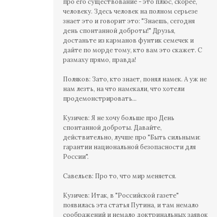
про его существование - это плюс, скорее,
человеку. Здесь человек на полном серьезе
знает это и говорит это: "Знаешь, сегодня
день спонтанной доброты!" Друзья,
достаньте из карманов фунтик семечек и
дайте по морде тому, кто вам это скажет. С
размаху прямо, правда!
Поляков: Зато, кто знает, понял намек. А уж не
нам лезть, на что намекали, что хотели
продемонстрировать...
Кузичев: Я не хочу больше про День
спонтанной доброты. Давайте,
действительно, лучше про "Быть сильными:
гарантии национальной безопасности для
России".
Савельев: Про то, что мир меняется.
Кузичев: Итак, в "Российской газете"
появилась эта статья Путина, и там немало
соображений и немало доктринальных заявок