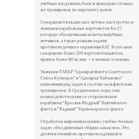
учебных воздушных боев и примерно столько
же тренировок по перехвату целей.
Совершенствовали свое летное мастерство и
экипажи корабельных вертолетов Ка-27,
которые обеспечивали полеты палубных
летчиков, а также решали задачи
противолодочного охранения КАГ. Всего ими
совершено более 200 вертолетовылетов,
причем более 80 из них — в ночных условиях.
Экипажи ТАВКР "Адмирал Флота Советского
Союза Кузнецов" и "Адмирал Чабаненко"
выполнили ряд задач в составе межфлотских
группировок. В Средиземном море они
взаимодействовали со сторожевыми
кораблями "Ярослав Мудрый" Балтийского
флота и "Ладный" Черноморского флота.
Отработан широкий комплекс учебно-боевых
задач, объединенных общим замыслом. Это
десятки учений по противовоздушной и