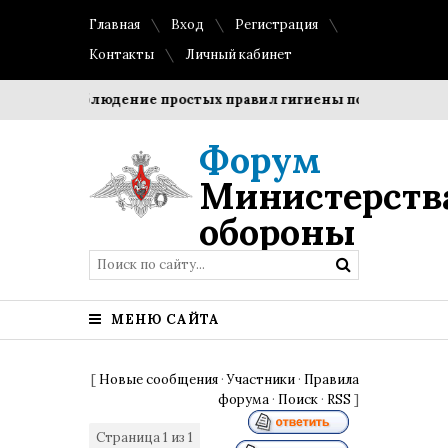
Главная
Вход
Регистрация
Контакты
Личный кабинет
оки?
Соблюдение простых правил гигиены помогает сохран
Форум
Министерств
обороны
МЕНЮ САЙТА
[
Новые сообщения
·
Участники
·
Правила
форума
·
Поиск
·
RSS
]
Страница
1
из
1