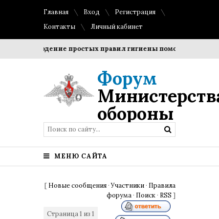
Главная
Вход
Регистрация
Контакты
Личный кабинет
Соблюдение простых правил гигиены помогает сохранить
Форум
Министерств
обороны
МЕНЮ САЙТА
[
Новые сообщения
·
Участники
·
Правила
форума
·
Поиск
·
RSS
]
Страница
1
из
1