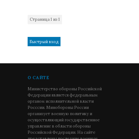
Страница
1
из
1
1
О САЙТЕ
Министерство обороны Российской
Федерации является федеральным
органом исполнительной власти
Росссии. Минобороны России
организует военную политику и
осуществляющий государственное
управление в области обороны
Российской Федерации. На сайте
представлены последние военные