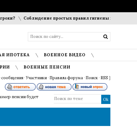
оки?
Соблюдение простых правил гигиены помогает сохра
АЯ ИПОТЕКА
ВОЕННОЕ ВИДЕО
РИИ
ВОЕННЫЕ ПЕНСИИ
 сообщения
·
Участники
·
Правила форума
·
Поиск
·
RSS
]
азмер пенсии будет