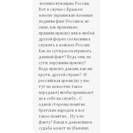
военнослужащим России.
Вот в случае с Крымом
многие украинские военные
подняли флаг России и, не
знаю, как правильно,
приняли присягу или в любой
другой форме согласились
служить в войсках России.
Как по сути рассматривать
данный факт? Ведь они, по
сути, нарушили присягу?
Ведь присягу давали, как ни
крути, другой стране? И
российская армия (ну у нас
тут по новостям такое
передают) якобы принимает
их к себе на службу... С
одной стороны понятие
братских народов и все
такое понятно... Ну а по
факту? Какая в дальнейшем
судьба может их (бывших