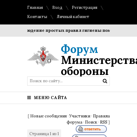
Главная
Вход
Регистрация
Контакты
Личный кабинет
и?
Соблюдение простых правил гигиены помогает сохрани
Форум
Министерств
обороны
МЕНЮ САЙТА
[
Новые сообщения
·
Участники
·
Правила
форума
·
Поиск
·
RSS
]
Страница
1
из
1