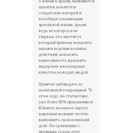
о жизни в армии, появляются
памятки, комитеты
солдатских матерей и
всеобщая гуманизация
армейской жизни. Армия
ведь не каторга и не
тюрьма, это институт
который призван повысить
навыки ведения военных
действий, повысить
выносливость и развить
лидерские и командные
качества молодых людей.
Приятно наблюдать за
позитивной тенденцией: "В
этом году, по статистике,
уже более 85% призывников
Южного военного округа
выразили желание честно
выполнить свой воинский
долг. По сравнению с
прошлым годом этот