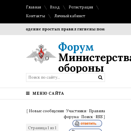
Главная
Вход
Регистрация
Контакты
Личный кабинет
?
Соблюдение простых правил гигиены помогает сохранит
Форум
Министерств
обороны
МЕНЮ САЙТА
[
Новые сообщения
·
Участники
·
Правила
форума
·
Поиск
·
RSS
]
Страница
1
из
1