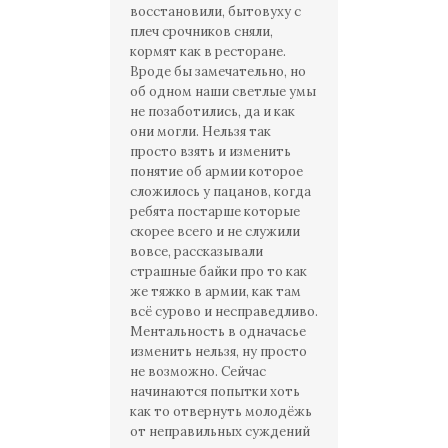
восстановили, бытовуху с
плеч срочников сняли,
кормят как в ресторане.
Вроде бы замечательно, но
об одном наши светлые умы
не позаботились, да и как
они могли. Нельзя так
просто взять и изменить
понятие об армии которое
сложилось у пацанов, когда
ребята постарше которые
скорее всего и не служили
вовсе, рассказывали
страшные байки про то как
же тяжко в армии, как там
всё сурово и несправедливо.
Ментальность в одначасье
изменить нельзя, ну просто
не возможно. Сейчас
начинаются попытки хоть
как то отвернуть молодёжь
от неправильных суждений