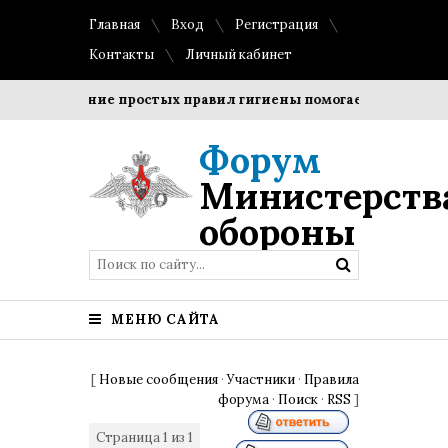
Главная
Вход
Регистрация
Контакты
Личный кабинет
Соблюдение простых правил гигиены помогает сохранить п
Форум
Министерств
обороны
МЕНЮ САЙТА
[
Новые сообщения
·
Участники
·
Правила
форума
·
Поиск
·
RSS
]
Страница
1
из
1