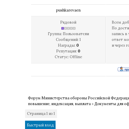
pushkarevaen
Рядовой
Всем доб
По дости
Группа: Пользователи
запись в
Сообщений:
1
ответ мо
Награды:
0
и через г
Репутация:
0
Статус:
Offline
Форум Министерства обороны Российской Федерац
повышение, индексация, выплата
»
Документы для о
Страница
1
из
1
1