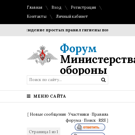
Главная
Вход
Регистрация
Контакты
Личный кабинет
ки?
Соблюдение простых правил гигиены помогает сохрани
Форум
Министерств
обороны
МЕНЮ САЙТА
[
Новые сообщения
·
Участники
·
Правила
форума
·
Поиск
·
RSS
]
Страница
1
из
1