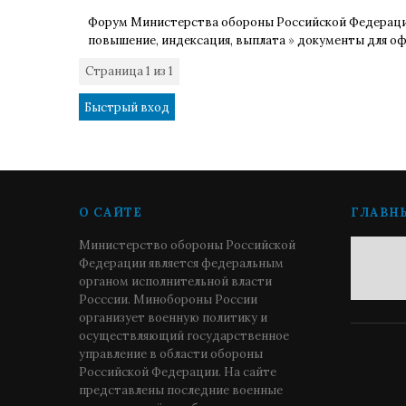
Форум Министерства обороны Российской Федерац
повышение, индексация, выплата
»
документы для оф
Страница
1
из
1
1
О САЙТЕ
ГЛАВН
Министерство обороны Российской
Федерации является федеральным
органом исполнительной власти
Росссии. Минобороны России
организует военную политику и
осуществляющий государственное
управление в области обороны
Российской Федерации. На сайте
представлены последние военные