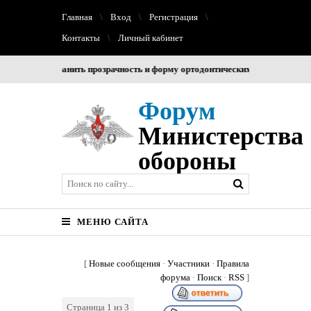
Главная
Вход
Регистрация
Контакты
Личный кабинет
гает сохранить прозрачность и форму ортодонтических капп на весь перио
Форум
Министерства
обороны
МЕНЮ САЙТА
[
Новые сообщения
·
Участники
·
Правила
форума
·
Поиск
·
RSS
]
Страница
1
из
3
1