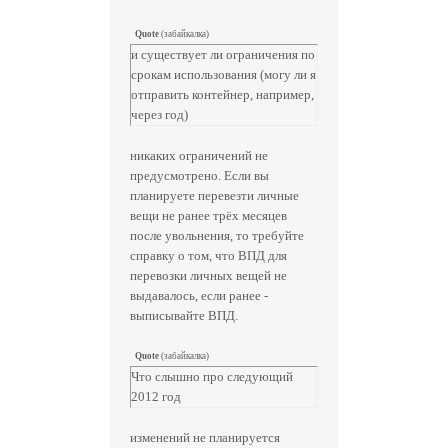
Quote
(
забайкалка
)
и существует ли ограничения по
срокам использования (могу ли я
отправить контейнер, например,
через год)
никаких ограничений не
предусмотрено. Если вы
планируете перевезти личные
вещи не ранее трёх месяцев
после увольнения, то требуйте
справку о том, что ВПД для
перевозки личных вещей не
выдавалось, если ранее -
выписывайте ВПД.
Quote
(
забайкалка
)
Что слышно про следующий
2012 год
изменений не планируется