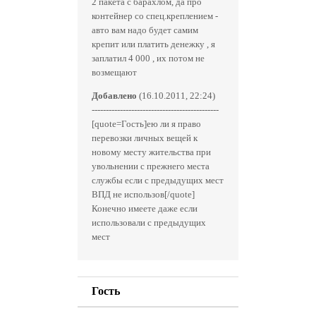
2 пакета с барахлом, да про
контейнер со спец.креплением -
авто вам надо будет самим
крепит или платить денежку , я
заплатил 4 000 , их потом не
возмещают
Добавлено
(16.10.2011, 22:24)
---------------------------------------------
[quote=Гость]ею ли я право
перевозки личных вещей к
новому месту жительства при
увольнении с прежнего места
службы если с предыдущих мест
ВПД не использов[/quote]
Конечно имеете даже если
использовали с предыдущих
мест
Гость