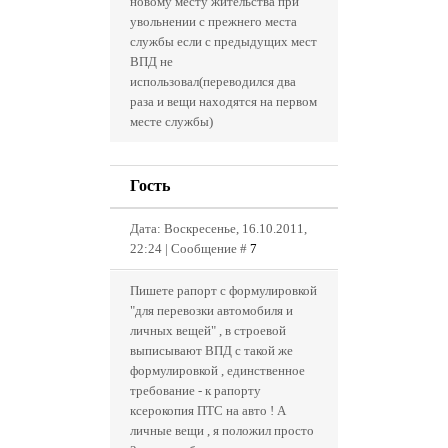
новому месту жительства при
увольнении с прежнего места
службы если с предыдущих мест
ВПД не
использовал(переводился два
раза и вещи находятся на первом
месте службы)
Гость
Дата: Воскресенье, 16.10.2011,
22:24 | Сообщение #
7
Пишете рапорт с формулировкой
"для перевозки автомобиля и
личных вещей" , в строевой
выписывают ВПД с такой же
формулировкой , единственное
требование - к рапорту
ксерокопия ПТС на авто ! А
личные вещи , я положил просто