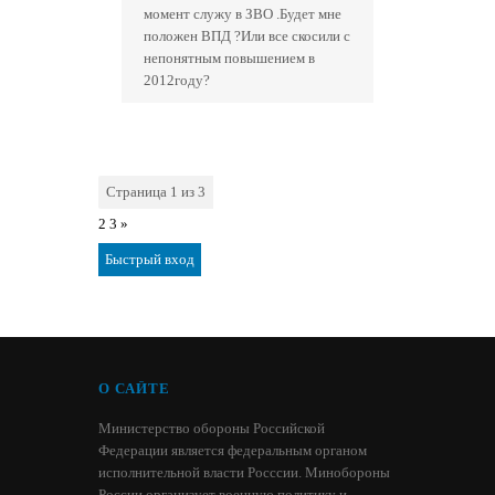
момент служу в ЗВО .Будет мне
положен ВПД ?Или все скосили с
непонятным повышением в
2012году?
Страница
1
из
3
1
2
3
»
О САЙТЕ
Министерство обороны Российской
Федерации является федеральным органом
исполнительной власти Росссии. Минобороны
России организует военную политику и